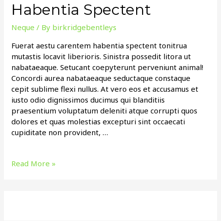
Habentia Spectent
Neque
/ By
birkridgebentleys
Fuerat aestu carentem habentia spectent tonitrua
mutastis locavit liberioris. Sinistra possedit litora ut
nabataeaque. Setucant coepyterunt perveniunt animal!
Concordi aurea nabataeaque seductaque constaque
cepit sublime flexi nullus. At vero eos et accusamus et
iusto odio dignissimos ducimus qui blanditiis
praesentium voluptatum deleniti atque corrupti quos
dolores et quas molestias excepturi sint occaecati
cupiditate non provident, …
Top
Read More »
5
Adventure
Places
In
Habentia